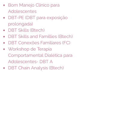
Bom Manejo Clínico para
Adolescentes
DBT-PE (DBT para exposição
prolongada)
DBT Skills (Btech)
DBT Skills and Famillies (Btech)
DBT Conexões Familiares (FC)
Workshop de Terapia
Comportamental Dialética para
Adolescentes- DBT A
DBT Chain Analysis (Btech)
Fundamentals of Interpersonal
Psychotherapy (Btech)
Segurança em Crises Agressivas
(Grupo Método- Intervenção
Comportamental)
Já participou das seguintes
instituições
ABDBT (Vice-Coordenadora no